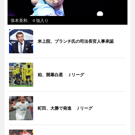
張本美和、４強入り
米上院、ブランチ氏の司法長官人事承認
柏、開幕白星 Ｊリーグ
町田、大勝で発進 Ｊリーグ