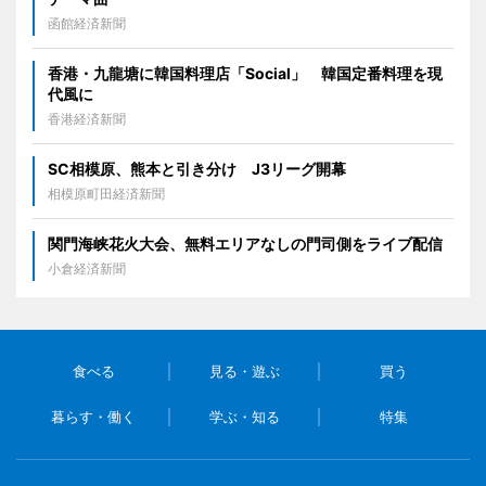
函館経済新聞
香港・九龍塘に韓国料理店「Social」 韓国定番料理を現
代風に
香港経済新聞
SC相模原、熊本と引き分け J3リーグ開幕
相模原町田経済新聞
関門海峡花火大会、無料エリアなしの門司側をライブ配信
小倉経済新聞
食べる
見る・遊ぶ
買う
暮らす・働く
学ぶ・知る
特集