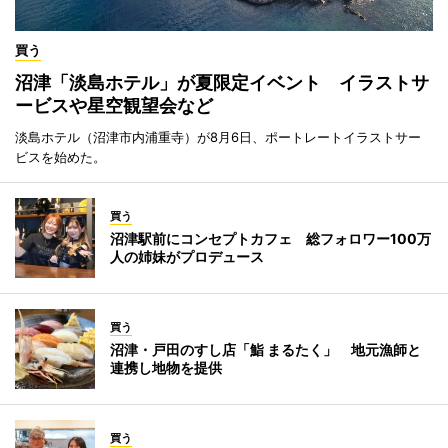
買う
沼津「淡島ホテル」が夏限定イベント イラストサ
ービスや星空観望会など
淡島ホテル（沼津市内浦重寺）が8月6日、ポートレートイラストサー
ビスを始めた。
買う
沼津駅前にコンセプトカフェ 総フォロワー100万
人の姉妹がプロデュース
買う
沼津・戸田のすし店「鮨 まるたく」 地元漁師と
連携し地物を提供
買う