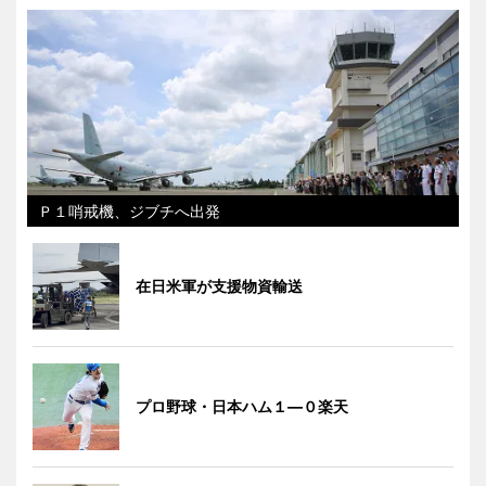
Ｐ１哨戒機、ジブチへ出発
在日米軍が支援物資輸送
プロ野球・日本ハム１―０楽天