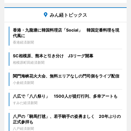
みん経トピックス
香港・九龍塘に韓国料理店「Social」 韓国定番料理を現
代風に
香港経済新聞
SC相模原、熊本と引き分け J3リーグ開幕
相模原町田経済新聞
関門海峡花火大会、無料エリアなしの門司側をライブ配信
小倉経済新聞
八広で「八八祭り」 1500人が提灯行列、多幸アートも
すみだ経済新聞
八戸の「騎馬打毬」、若手騎手の姿勇ましく 20年ぶりの
正式参拝も
八戸経済新聞