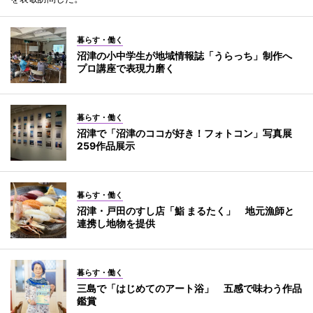
暮らす・働く
沼津の小中学生が地域情報誌「うらっち」制作へ
プロ講座で表現力磨く
暮らす・働く
沼津で「沼津のココが好き！フォトコン」写真展
259作品展示
暮らす・働く
沼津・戸田のすし店「鮨 まるたく」 地元漁師と
連携し地物を提供
暮らす・働く
三島で「はじめてのアート浴」 五感で味わう作品
鑑賞