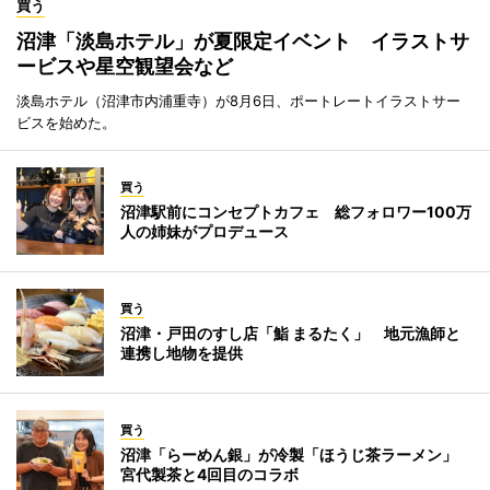
買う
沼津「淡島ホテル」が夏限定イベント イラストサ
ービスや星空観望会など
淡島ホテル（沼津市内浦重寺）が8月6日、ポートレートイラストサー
ビスを始めた。
買う
沼津駅前にコンセプトカフェ 総フォロワー100万
人の姉妹がプロデュース
買う
沼津・戸田のすし店「鮨 まるたく」 地元漁師と
連携し地物を提供
買う
沼津「らーめん銀」が冷製「ほうじ茶ラーメン」
宮代製茶と4回目のコラボ