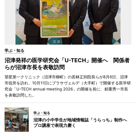
学ぶ・知る
沼津発祥の医学研究会「U-TECH」開催へ 関係者
らが沼津市長を表敬訪問
望星第一クリニック（沼津市柳町）の若林正則院長らが8月6日、沼津
市役所を訪れ、10月11日にプラサヴェルデ（大手町）で開催する医学研
究会「U-TECH annual meeting 2026」の開催を前に、頼重秀一市長
を表敬訪問した。
学ぶ・知る
沼津の小中学生が地域情報誌「うらっち」制作へ
プロ講座で表現力磨く