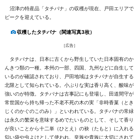
沼津の特産品「タチバナ」の収穫が現在、戸田エリアで
ピークを迎えている。
収穫したタチバナ（関連写真3枚）
［広告］
タチバナは、日本に古くから野生していた日本固有のか
んきつ類の一種。本州の一部、四国、九州などに自生して
いるのが確認されており、戸田地域はタチバナが自生する
北限として知られている。小ぶりな実は香り高く、酸味が
強いのが特徴。タチバナは古事記にも登場し、田道間守が
常世国から持ち帰った不老不死の木の実「非時香菓（とき
じくのかぐのこのみ）」といわれている。タチバナの常緑
は永久の繁栄を意味するめでたいものとして、そして香り
が良いことから十二単（ひとえ）の袂（たもと）に入れる
匂い袋や虫よけとして使われ、皇族や貴族に大切にされて