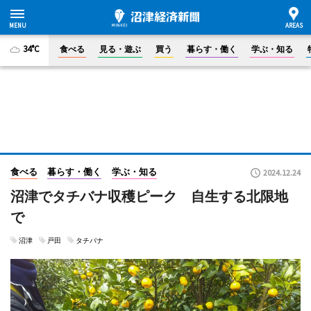
34°C
食べる
見る・遊ぶ
買う
暮らす・働く
学ぶ・知る
食べる
暮らす・働く
学ぶ・知る
2024.12.24
沼津でタチバナ収穫ピーク 自生する北限地
で
沼津
戸田
タチバナ