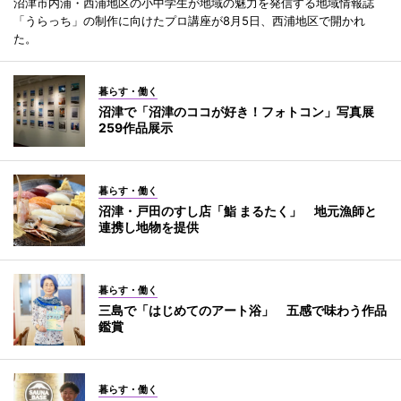
沼津市内浦・西浦地区の小中学生が地域の魅力を発信する地域情報誌
「うらっち」の制作に向けたプロ講座が8月5日、西浦地区で開かれ
た。
暮らす・働く
沼津で「沼津のココが好き！フォトコン」写真展
259作品展示
暮らす・働く
沼津・戸田のすし店「鮨 まるたく」 地元漁師と
連携し地物を提供
暮らす・働く
三島で「はじめてのアート浴」 五感で味わう作品
鑑賞
暮らす・働く