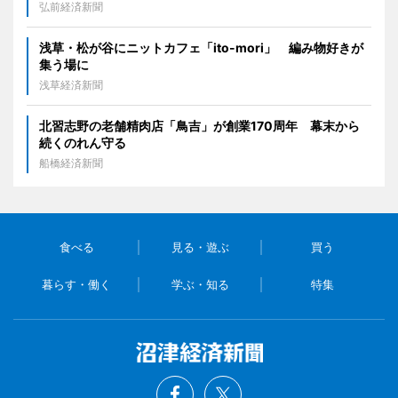
弘前経済新聞
浅草・松が谷にニットカフェ「ito-mori」 編み物好きが
集う場に
浅草経済新聞
北習志野の老舗精肉店「鳥吉」が創業170周年 幕末から
続くのれん守る
船橋経済新聞
食べる
見る・遊ぶ
買う
暮らす・働く
学ぶ・知る
特集