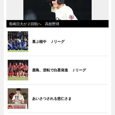
長崎日大が２回戦へ 高校野球
喜ぶ植中 Ｊリーグ
鹿島、逆転で白星発進 Ｊリーグ
あいさつされる悠仁さま