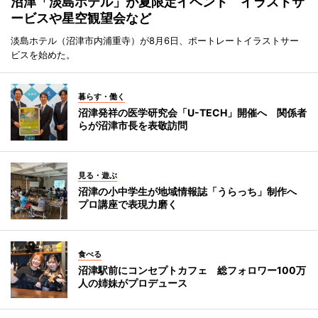
沼津「淡島ホテル」が夏限定イベント イラストサ
ービスや星空観望会など
淡島ホテル（沼津市内浦重寺）が8月6日、ポートレートイラストサー
ビスを始めた。
暮らす・働く
沼津発祥の医学研究会「U-TECH」開催へ 関係者
らが沼津市長を表敬訪問
見る・遊ぶ
沼津の小中学生が地域情報誌「うらっち」制作へ
プロ講座で表現力磨く
食べる
沼津駅前にコンセプトカフェ 総フォロワー100万
人の姉妹がプロデュース