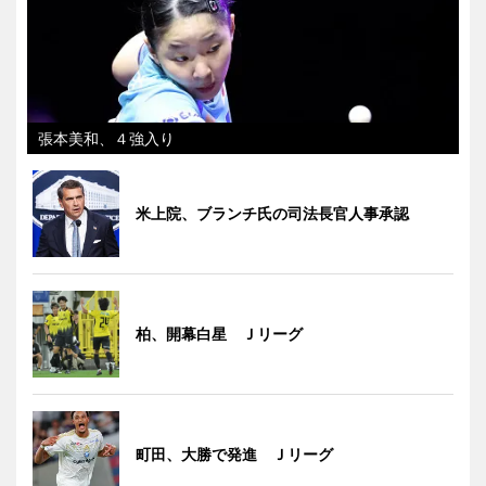
張本美和、４強入り
米上院、ブランチ氏の司法長官人事承認
柏、開幕白星 Ｊリーグ
町田、大勝で発進 Ｊリーグ