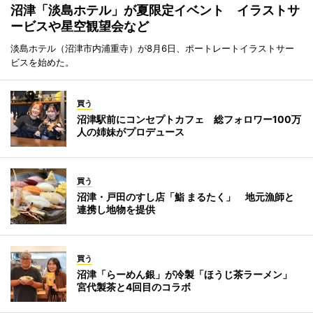
沼津「淡島ホテル」が夏限定イベント イラストサ
ービスや星空観望会など
淡島ホテル（沼津市内浦重寺）が8月6日、ポートレートイラストサー
ビスを始めた。
買う
沼津駅前にコンセプトカフェ 総フォロワー100万
人の姉妹がプロデュース
買う
沼津・戸田のすし店「鮨 まるたく」 地元漁師と
連携し地物を提供
買う
沼津「らーめん銀」が冷製「ほうじ茶ラーメン」
宮代製茶と4回目のコラボ