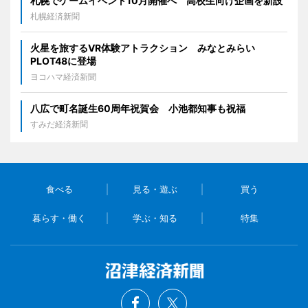
札幌でゲームイベント10月開催へ 高校生向け企画を新設
札幌経済新聞
火星を旅するVR体験アトラクション みなとみらい
PLOT48に登場
ヨコハマ経済新聞
八広で町名誕生60周年祝賀会 小池都知事も祝福
すみだ経済新聞
食べる
見る・遊ぶ
買う
暮らす・働く
学ぶ・知る
特集