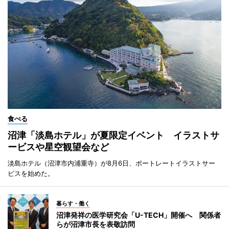
食べる
沼津「淡島ホテル」が夏限定イベント イラストサ
ービスや星空観望会など
淡島ホテル（沼津市内浦重寺）が8月6日、ポートレートイラストサー
ビスを始めた。
暮らす・働く
沼津発祥の医学研究会「U-TECH」開催へ 関係者
らが沼津市長を表敬訪問