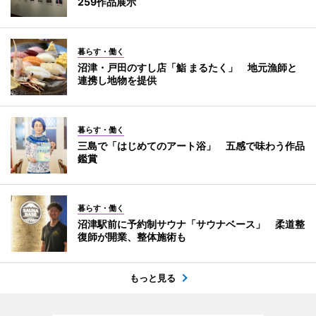
259作品展示
暮らす・働く
沼津・戸田のすし店「鮨 まるたく」 地元漁師と
連携し地物を提供
暮らす・働く
三島で「はじめてのアート浴」 五感で味わう作品
鑑賞
暮らす・働く
沼津駅前に予約制サウナ「サウナベース」 柔道整
復師が開業、整体施術も
もっと見る