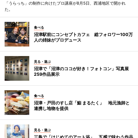
「うらっち」の制作に向けたプロ講座が8月5日、西浦地区で開かれ
た。
食べる
沼津駅前にコンセプトカフェ 総フォロワー100万
人の姉妹がプロデュース
見る・遊ぶ
沼津で「沼津のココが好き！フォトコン」写真展
259作品展示
食べる
沼津・戸田のすし店「鮨 まるたく」 地元漁師と
連携し地物を提供
見る・遊ぶ
三島で「はじめてのアート浴」 五感で味わう作品