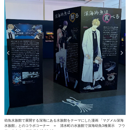
幼魚水族館で展開する深海にある水族館をテーマにした漫画 「マグメル深海
水族館」とのコラボコーナー ＝ 清水町の水族館で深海幼魚3種展示 フウ