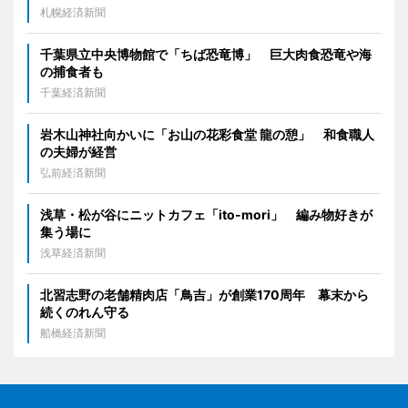
札幌経済新聞
千葉県立中央博物館で「ちば恐竜博」 巨大肉食恐竜や海
の捕食者も
千葉経済新聞
岩木山神社向かいに「お山の花彩食堂 龍の憩」 和食職人
の夫婦が経営
弘前経済新聞
浅草・松が谷にニットカフェ「ito-mori」 編み物好きが
集う場に
浅草経済新聞
北習志野の老舗精肉店「鳥吉」が創業170周年 幕末から
続くのれん守る
船橋経済新聞