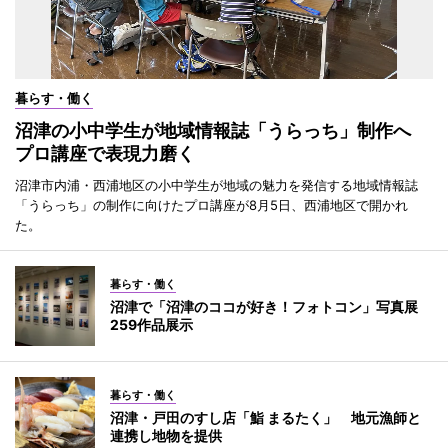
暮らす・働く
沼津の小中学生が地域情報誌「うらっち」制作へ
プロ講座で表現力磨く
沼津市内浦・西浦地区の小中学生が地域の魅力を発信する地域情報誌
「うらっち」の制作に向けたプロ講座が8月5日、西浦地区で開かれ
た。
暮らす・働く
沼津で「沼津のココが好き！フォトコン」写真展
259作品展示
暮らす・働く
沼津・戸田のすし店「鮨 まるたく」 地元漁師と
連携し地物を提供