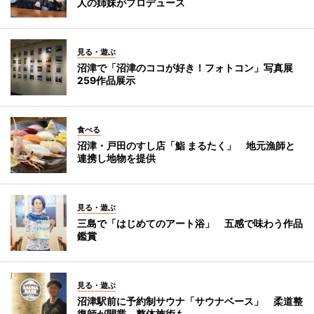
人の姉妹がプロデュース
見る・遊ぶ
沼津で「沼津のココが好き！フォトコン」写真展
259作品展示
食べる
沼津・戸田のすし店「鮨 まるたく」 地元漁師と
連携し地物を提供
見る・遊ぶ
三島で「はじめてのアート浴」 五感で味わう作品
鑑賞
見る・遊ぶ
沼津駅前に予約制サウナ「サウナベース」 柔道整
復師が開業、整体施術も