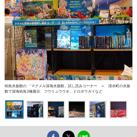
幼魚水族館の 「マグメル深海水族館」試し読みコーナー ＝ 清水町の水族
館で深海幼魚3種展示 フウリュウウオ、ドロボウガイなど