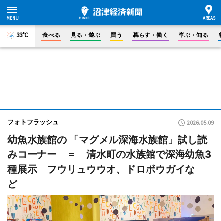
33°C
食べる
見る・遊ぶ
買う
暮らす・働く
学ぶ・知る
フォトフラッシュ
2026.05.09
幼魚水族館の 「マグメル深海水族館」試し読
みコーナー ＝ 清水町の水族館で深海幼魚3
種展示 フウリュウウオ、ドロボウガイな
ど