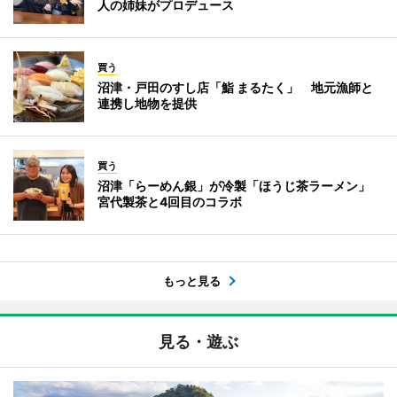
人の姉妹がプロデュース
買う
沼津・戸田のすし店「鮨 まるたく」 地元漁師と
連携し地物を提供
買う
沼津「らーめん銀」が冷製「ほうじ茶ラーメン」
宮代製茶と4回目のコラボ
もっと見る
見る・遊ぶ