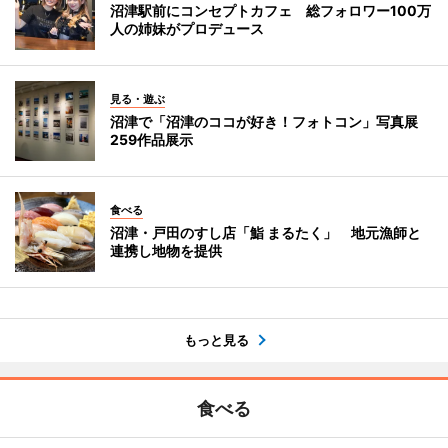
沼津駅前にコンセプトカフェ 総フォロワー100万
人の姉妹がプロデュース
見る・遊ぶ
沼津で「沼津のココが好き！フォトコン」写真展
259作品展示
食べる
沼津・戸田のすし店「鮨 まるたく」 地元漁師と
連携し地物を提供
もっと見る
食べる