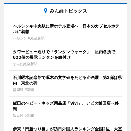
みん経トピックス
ヘルシンキ中央駅に新ホテル登場へ 日本のカプセルホテ
ルに着想
ヘルシンキ経済新聞
タワービュー通りで「ランタンウォーク」 区内各所で
600個の展示ランタンを絵付け
すみだ経済新聞
石川啄木記念館で啄木の文学碑をたどる企画展 第2弾は県
内・東北の碑
盛岡経済新聞
飯田のベビー・キッズ用品店「Vivi」、アピタ飯田店へ移
転
飯田経済新聞
伊東「門脇つり橋」が訪日外国人ランキング全国2位 大室