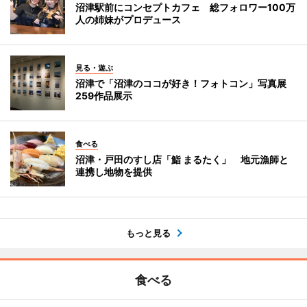
沼津駅前にコンセプトカフェ 総フォロワー100万
人の姉妹がプロデュース
見る・遊ぶ
沼津で「沼津のココが好き！フォトコン」写真展
259作品展示
食べる
沼津・戸田のすし店「鮨 まるたく」 地元漁師と
連携し地物を提供
もっと見る
食べる