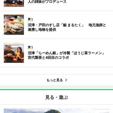
人の姉妹がプロデュース
買う
沼津・戸田のすし店「鮨 まるたく」 地元漁師と
連携し地物を提供
買う
沼津「らーめん銀」が冷製「ほうじ茶ラーメン」
宮代製茶と4回目のコラボ
もっと見る
見る・遊ぶ