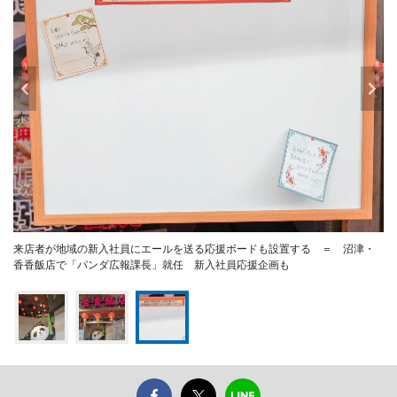
来店者が地域の新入社員にエールを送る応援ボードも設置する ＝ 沼津・
香香飯店で「パンダ広報課長」就任 新入社員応援企画も