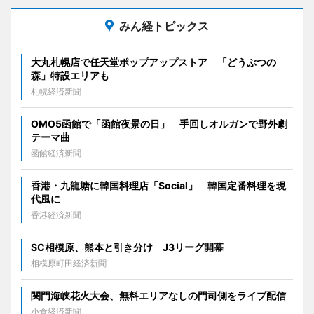
みん経トピックス
大丸札幌店で任天堂ポップアップストア 「どうぶつの
森」特設エリアも
札幌経済新聞
OMO5函館で「函館夜景の日」 手回しオルガンで野外劇
テーマ曲
函館経済新聞
香港・九龍塘に韓国料理店「Social」 韓国定番料理を現
代風に
香港経済新聞
SC相模原、熊本と引き分け J3リーグ開幕
相模原町田経済新聞
関門海峡花火大会、無料エリアなしの門司側をライブ配信
小倉経済新聞