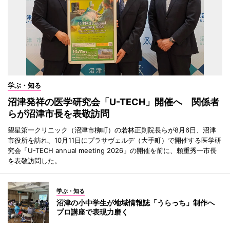
学ぶ・知る
沼津発祥の医学研究会「U-TECH」開催へ 関係者
らが沼津市長を表敬訪問
望星第一クリニック（沼津市柳町）の若林正則院長らが8月6日、沼津
市役所を訪れ、10月11日にプラサヴェルデ（大手町）で開催する医学研
究会「U-TECH annual meeting 2026」の開催を前に、頼重秀一市長
を表敬訪問した。
学ぶ・知る
沼津の小中学生が地域情報誌「うらっち」制作へ
プロ講座で表現力磨く