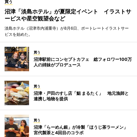
買う
沼津「淡島ホテル」が夏限定イベント イラストサ
ービスや星空観望会など
淡島ホテル（沼津市内浦重寺）が8月6日、ポートレートイラストサー
ビスを始めた。
買う
沼津駅前にコンセプトカフェ 総フォロワー100万
人の姉妹がプロデュース
買う
沼津・戸田のすし店「鮨 まるたく」 地元漁師と
連携し地物を提供
買う
沼津「らーめん銀」が冷製「ほうじ茶ラーメン」
宮代製茶と4回目のコラボ