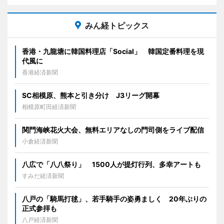
みん経トピックス
香港・九龍塘に韓国料理店「Social」 韓国定番料理を現
代風に
香港経済新聞
SC相模原、熊本と引き分け J3リーグ開幕
相模原町田経済新聞
関門海峡花火大会、無料エリアなしの門司側をライブ配信
小倉経済新聞
八広で「八八祭り」 1500人が提灯行列、多幸アートも
すみだ経済新聞
八戸の「騎馬打毬」、若手騎手の姿勇ましく 20年ぶりの
正式参拝も
八戸経済新聞