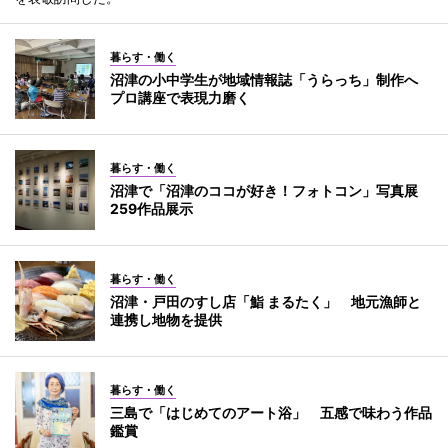
暮らす・働く
沼津の小中学生が地域情報誌「うらっち」制作へ
プロ講座で表現力磨く
暮らす・働く
沼津で「沼津のココが好き！フォトコン」写真展
259作品展示
暮らす・働く
沼津・戸田のすし店「鮨 まるたく」 地元漁師と
連携し地物を提供
暮らす・働く
三島で「はじめてのアート浴」 五感で味わう作品
鑑賞