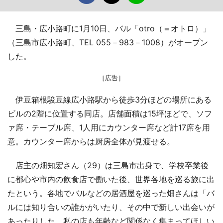
三島・広小路町に1月10日、バル「otro（＝オトロ）」
（三島市広小路町、TEL 055－983－1008）がオープン
した。
［広告］
伊豆箱根駿豆線広小路駅から徒歩3分ほどの場所にある
ビルの2階に位置する同店。店舗面積は15坪ほどで、ソフ
ァ席・テーブル席、1人用にカウンター席など計17席を用
意。カウンター席からは厨房全体が見渡せる。
店主の畑知宏さん（29）は三島市出身で、学校卒業後
に都心や市内の飲食店で働いた後、世界各地を巡る旅に出
たという。各地でバルなどの居酒屋を巡った畑さんは「バ
ルには知り合いの誰かがいたり、その中で新しい出会いが
あったりした。私の店も年齢など関係なく集まってほしい