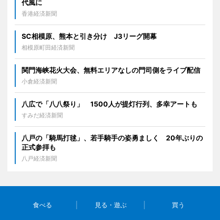
代風に
香港経済新聞
SC相模原、熊本と引き分け J3リーグ開幕
相模原町田経済新聞
関門海峡花火大会、無料エリアなしの門司側をライブ配信
小倉経済新聞
八広で「八八祭り」 1500人が提灯行列、多幸アートも
すみだ経済新聞
八戸の「騎馬打毬」、若手騎手の姿勇ましく 20年ぶりの
正式参拝も
八戸経済新聞
食べる
見る・遊ぶ
買う