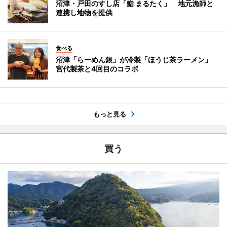
沼津・戸田のすし店「鮨 まるたく」 地元漁師と
連携し地物を提供
食べる
沼津「らーめん銀」が冷製「ほうじ茶ラーメン」
宮代製茶と4回目のコラボ
もっと見る
買う