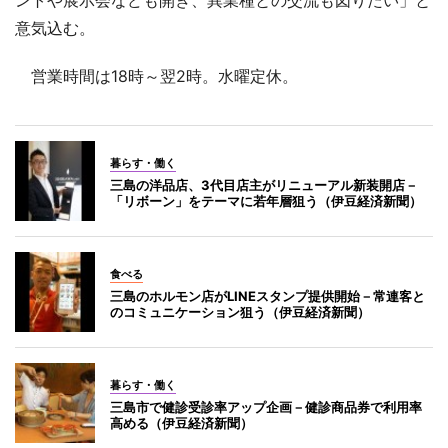
ントや展示会なども開き、異業種との交流も図りたい」と
意気込む。
営業時間は18時～翌2時。水曜定休。
暮らす・働く
三島の洋品店、3代目店主がリニューアル新装開店－
「リボーン」をテーマに若年層狙う（伊豆経済新聞）
食べる
三島のホルモン店がLINEスタンプ提供開始－常連客と
のコミュニケーション狙う（伊豆経済新聞）
暮らす・働く
三島市で健診受診率アップ企画－健診商品券で利用率
高める（伊豆経済新聞）