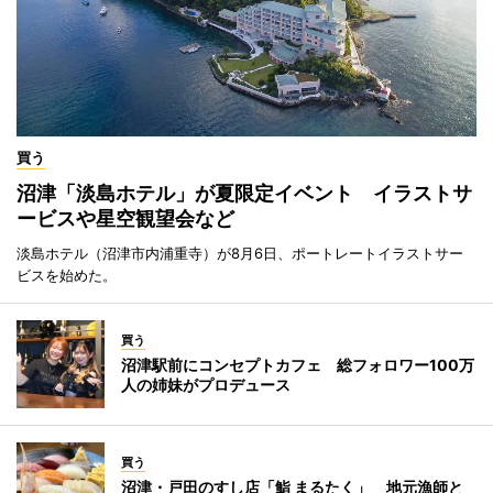
買う
沼津「淡島ホテル」が夏限定イベント イラストサ
ービスや星空観望会など
淡島ホテル（沼津市内浦重寺）が8月6日、ポートレートイラストサー
ビスを始めた。
買う
沼津駅前にコンセプトカフェ 総フォロワー100万
人の姉妹がプロデュース
買う
沼津・戸田のすし店「鮨 まるたく」 地元漁師と