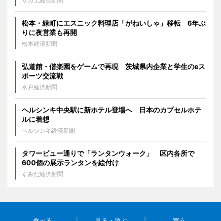
サカエ経済新聞
松本・緑町にエスニック料理店「がねいしゃ」移転 6年ぶ
りに夜営業も再開
松本経済新聞
弘道館・偕楽園をゲームで再現 茨城県内企業と学生のeス
ポーツ交流戦
水戸経済新聞
ヘルシンキ中央駅に新ホテル登場へ 日本のカプセルホテ
ルに着想
ヘルシンキ経済新聞
タワービュー通りで「ランタンウォーク」 区内各所で
600個の展示ランタンを絵付け
すみだ経済新聞
食べる
見る・遊ぶ
買う