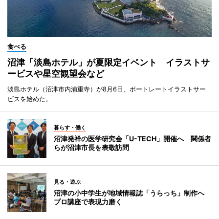
食べる
沼津「淡島ホテル」が夏限定イベント イラストサ
ービスや星空観望会など
淡島ホテル（沼津市内浦重寺）が8月6日、ポートレートイラストサー
ビスを始めた。
暮らす・働く
沼津発祥の医学研究会「U-TECH」開催へ 関係者
らが沼津市長を表敬訪問
見る・遊ぶ
沼津の小中学生が地域情報誌「うらっち」制作へ
プロ講座で表現力磨く