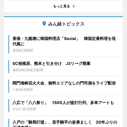
もっと見る
みん経トピックス
香港・九龍塘に韓国料理店「Social」 韓国定番料理を現
代風に
香港経済新聞
SC相模原、熊本と引き分け J3リーグ開幕
相模原町田経済新聞
関門海峡花火大会、無料エリアなしの門司側をライブ配信
小倉経済新聞
八広で「八八祭り」 1500人が提灯行列、多幸アートも
すみだ経済新聞
八戸の「騎馬打毬」、若手騎手の姿勇ましく 20年ぶりの