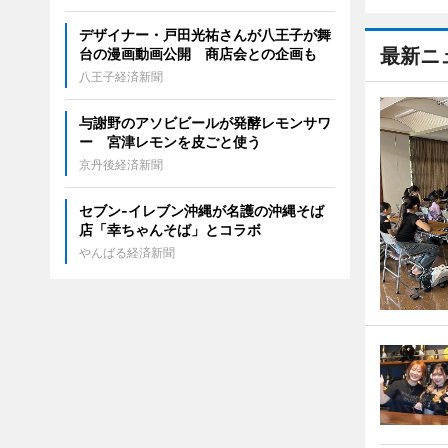
デザイナー・戸田光祐さんが八王子が舞
最新ニ
台の漫画動画公開 商店会との企画も
八王子経済新聞
与謝野のアソビビールが発酵レモンサワ
ー 宮津レモンを皮ごと使う
京丹後経済新聞
セブン‐イレブン沖縄が名護の沖縄そば
店「幸ちゃんそば」とコラボ
やんばる経済新聞