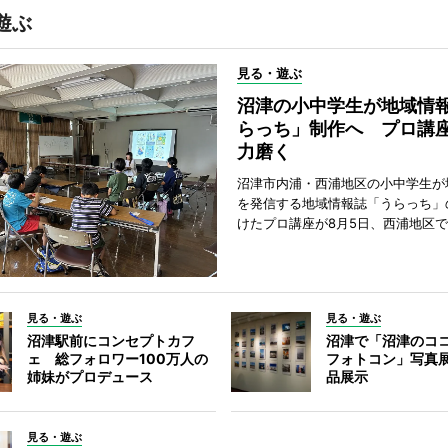
遊ぶ
見る・遊ぶ
沼津の小中学生が地域情
らっち」制作へ プロ講
力磨く
沼津市内浦・西浦地区の小中学生が
を発信する地域情報誌「うらっち」
けたプロ講座が8月5日、西浦地区
見る・遊ぶ
見る・遊ぶ
沼津駅前にコンセプトカフ
沼津で「沼津のコ
ェ 総フォロワー100万人の
フォトコン」写真展
姉妹がプロデュース
品展示
見る・遊ぶ