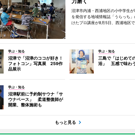
力磨く
沼津市内浦・西浦地区の小中学生が
を発信する地域情報誌「うらっち」
けたプロ講座が8月5日、西浦地区
学ぶ・知る
学ぶ・知る
沼津で「沼津のココが好き！
三島で「はじめて
フォトコン」写真展 259作
浴」 五感で味わ
品展示
学ぶ・知る
沼津駅前に予約制サウナ「サ
ウナベース」 柔道整復師が
開業、整体施術も
もっと見る