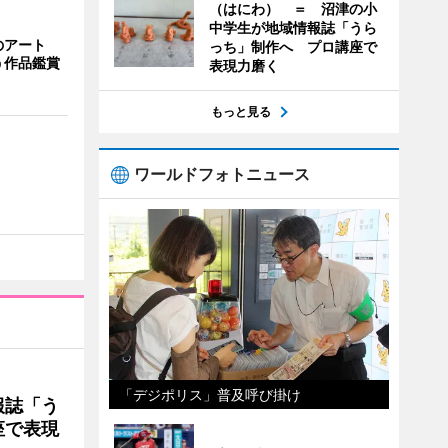
（はにわ） ＝ 沼津の小
中学生が地域情報誌「うら
のアート
っち」制作へ プロ講座で
う作品鑑賞
表現力磨く
もっと見る
ワールドフォトニュース
「デジポリス」普及呼び掛け
報誌「う
座で表現