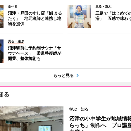
食べる
見る・遊ぶ
沼津・戸田のすし店「鮨 まる
三島で「はじめて
たく」 地元漁師と連携し地
浴」 五感で味わ
物を提供
見る・遊ぶ
沼津駅前に予約制サウナ「サ
ウナベース」 柔道整復師が
開業、整体施術も
もっと見る
知る
学ぶ・知る
沼津の小中学生が地域情
らっち」制作へ プロ講