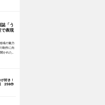
報誌「う
座で表現
地域の魅力
の制作に向
で開かれた。
コが好き！
 259作