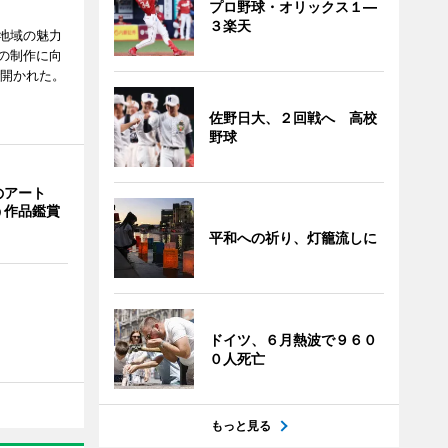
プロ野球・オリックス１―
３楽天
地域の魅力
の制作に向
で開かれた。
佐野日大、２回戦へ 高校
野球
のアート
う作品鑑賞
平和への祈り、灯籠流しに
ドイツ、６月熱波で９６０
０人死亡
もっと見る