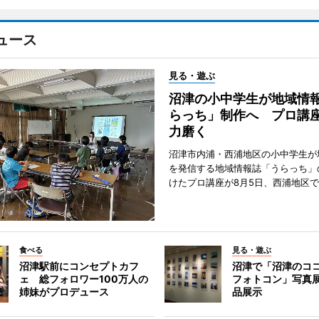
ュース
見る・遊ぶ
沼津の小中学生が地域情
らっち」制作へ プロ講
力磨く
沼津市内浦・西浦地区の小中学生が
を発信する地域情報誌「うらっち」
けたプロ講座が8月5日、西浦地区
食べる
見る・遊ぶ
沼津駅前にコンセプトカフ
沼津で「沼津のコ
ェ 総フォロワー100万人の
フォトコン」写真展
姉妹がプロデュース
品展示