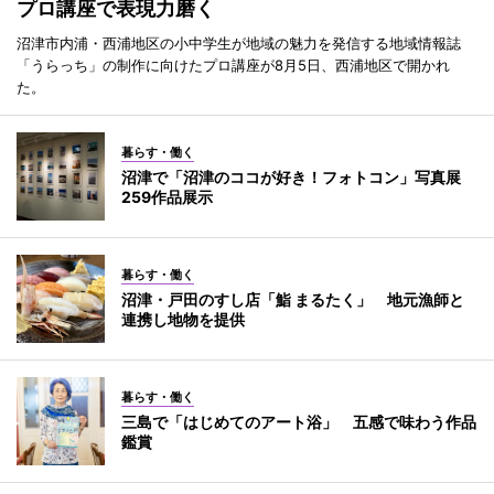
プロ講座で表現力磨く
沼津市内浦・西浦地区の小中学生が地域の魅力を発信する地域情報誌
「うらっち」の制作に向けたプロ講座が8月5日、西浦地区で開かれ
た。
暮らす・働く
沼津で「沼津のココが好き！フォトコン」写真展
259作品展示
暮らす・働く
沼津・戸田のすし店「鮨 まるたく」 地元漁師と
連携し地物を提供
暮らす・働く
三島で「はじめてのアート浴」 五感で味わう作品
鑑賞