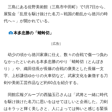
三島にある佐野美術館（三島市中田町）で1月7日から、
展覧会「乱世を駆け抜けた名刀～戦国の動乱から徳川の時
代へ～」が開かれている。
本多忠勝の「蜻蛉切」
［広告］
幼少の頃から徳川家康に仕え、数々の合戦で傷一つ負わ
なかったといわれる本多忠勝のやり「蜻蛉切（とんぼき
り）」や、織田信長が長篠の合戦の褒美とした長篠一文
字、上杉謙信ゆかりの火車切など、武家文化を象徴する刀
剣や美術工芸作品など約60点を紹介する。
同館広報グループの西脇玉己さんは「武将と一緒に時代
を駆け抜けた名刀に思いをはせてほしいと企画した。刀剣
はキラッと輝く美しさと、人によっては怖いと感じる緊張