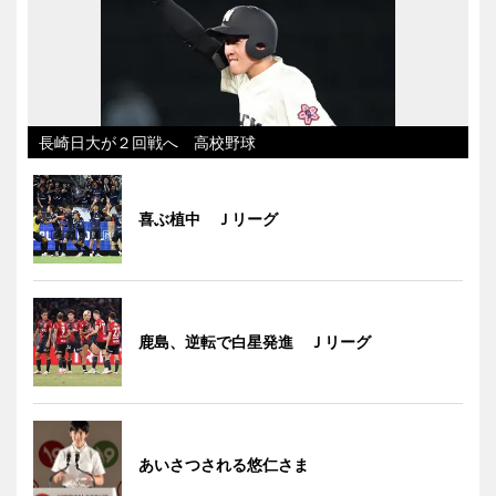
長崎日大が２回戦へ 高校野球
喜ぶ植中 Ｊリーグ
鹿島、逆転で白星発進 Ｊリーグ
あいさつされる悠仁さま