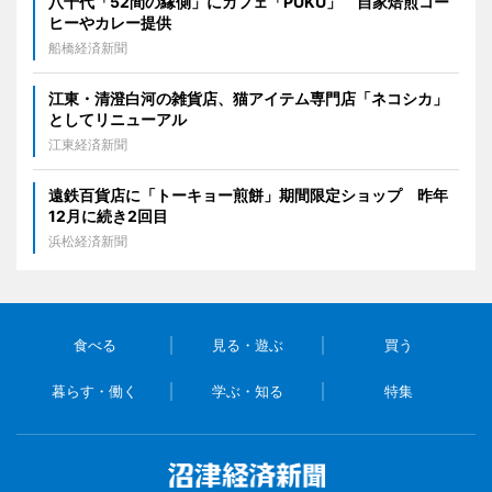
八千代「52間の縁側」にカフェ「PUKU」 自家焙煎コー
ヒーやカレー提供
船橋経済新聞
江東・清澄白河の雑貨店、猫アイテム専門店「ネコシカ」
としてリニューアル
江東経済新聞
遠鉄百貨店に「トーキョー煎餅」期間限定ショップ 昨年
12月に続き2回目
浜松経済新聞
食べる
見る・遊ぶ
買う
暮らす・働く
学ぶ・知る
特集