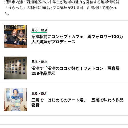
沼津市内浦・西浦地区の小中学生が地域の魅力を発信する地域情報誌
「うらっち」の制作に向けたプロ講座が8月5日、西浦地区で開かれ
た。
見る・遊ぶ
沼津駅前にコンセプトカフェ 総フォロワー100万
人の姉妹がプロデュース
見る・遊ぶ
沼津で「沼津のココが好き！フォトコン」写真展
259作品展示
見る・遊ぶ
三島で「はじめてのアート浴」 五感で味わう作品
鑑賞