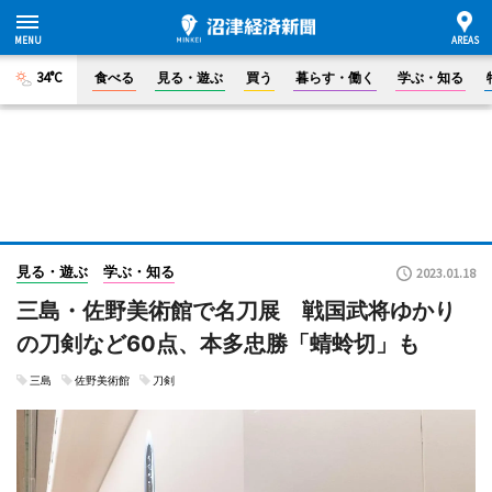
34°C
食べる
見る・遊ぶ
買う
暮らす・働く
学ぶ・知る
見る・遊ぶ
学ぶ・知る
2023.01.18
三島・佐野美術館で名刀展 戦国武将ゆかり
の刀剣など60点、本多忠勝「蜻蛉切」も
三島
佐野美術館
刀剣