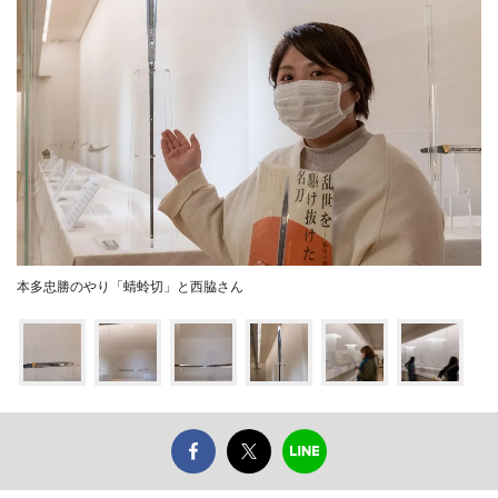
本多忠勝のやり「蜻蛉切」と西脇さん