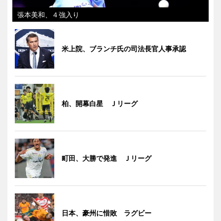
張本美和、４強入り
米上院、ブランチ氏の司法長官人事承認
柏、開幕白星 Ｊリーグ
町田、大勝で発進 Ｊリーグ
日本、豪州に惜敗 ラグビー