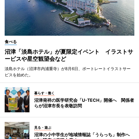
食べる
沼津「淡島ホテル」が夏限定イベント イラストサ
ービスや星空観望会など
淡島ホテル（沼津市内浦重寺）が8月6日、ポートレートイラストサー
ビスを始めた。
暮らす・働く
沼津発祥の医学研究会「U-TECH」開催へ 関係者
らが沼津市長を表敬訪問
見る・遊ぶ
沼津の小中学生が地域情報誌「うらっち」制作へ