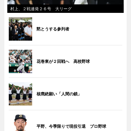
村上、２戦連発２６号 大リーグ
黙とうする参列者
花巻東が２回戦へ 高校野球
核廃絶願い「人間の鎖」
平野、今季限りで現役引退 プロ野球