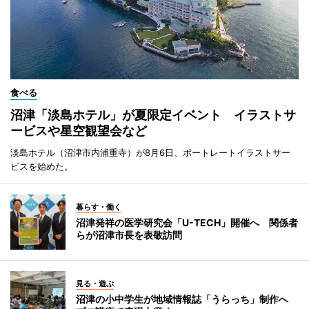
食べる
沼津「淡島ホテル」が夏限定イベント イラストサ
ービスや星空観望会など
淡島ホテル（沼津市内浦重寺）が8月6日、ポートレートイラストサー
ビスを始めた。
暮らす・働く
沼津発祥の医学研究会「U-TECH」開催へ 関係者
らが沼津市長を表敬訪問
見る・遊ぶ
沼津の小中学生が地域情報誌「うらっち」制作へ