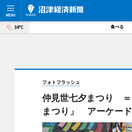
食べる
34°C
フォトフラッシュ
仲見世七夕まつり ＝
まつり」 アーケー