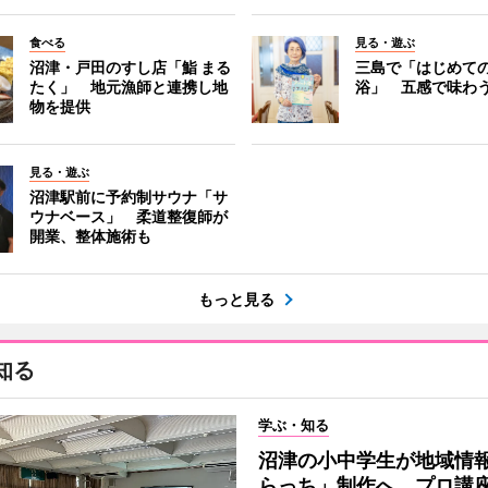
食べる
見る・遊ぶ
沼津・戸田のすし店「鮨 まる
三島で「はじめて
たく」 地元漁師と連携し地
浴」 五感で味わ
物を提供
見る・遊ぶ
沼津駅前に予約制サウナ「サ
ウナベース」 柔道整復師が
開業、整体施術も
もっと見る
知る
学ぶ・知る
沼津の小中学生が地域情
らっち」制作へ プロ講