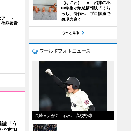
（はにわ） ＝ 沼津の小
中学生が地域情報誌「うら
っち」制作へ プロ講座で
のアート
表現力磨く
う作品鑑賞
もっと見る
ワールドフォトニュース
長崎日大が２回戦へ 高校野球
報誌「う
座で表現