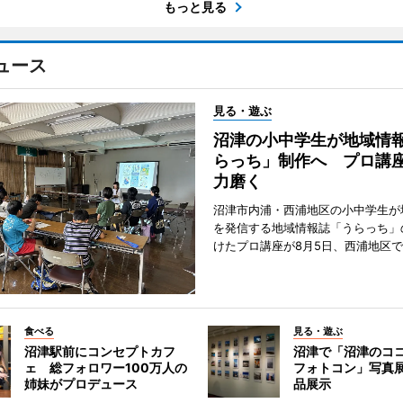
もっと見る
ュース
見る・遊ぶ
沼津の小中学生が地域情
らっち」制作へ プロ講
力磨く
沼津市内浦・西浦地区の小中学生が
を発信する地域情報誌「うらっち」
けたプロ講座が8月5日、西浦地区
食べる
見る・遊ぶ
沼津駅前にコンセプトカフ
沼津で「沼津のコ
ェ 総フォロワー100万人の
フォトコン」写真展
姉妹がプロデュース
品展示