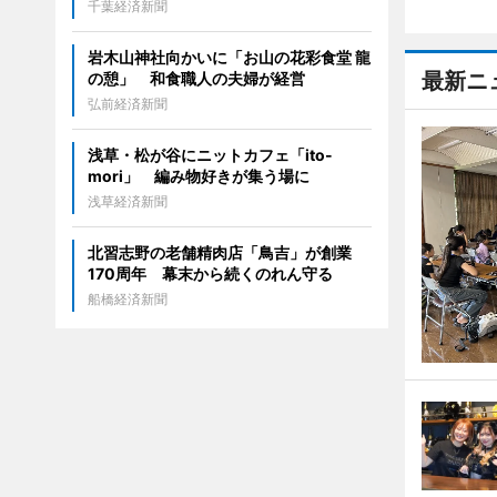
千葉経済新聞
岩木山神社向かいに「お山の花彩食堂 龍
最新ニ
の憩」 和食職人の夫婦が経営
弘前経済新聞
浅草・松が谷にニットカフェ「ito-
mori」 編み物好きが集う場に
浅草経済新聞
北習志野の老舗精肉店「鳥吉」が創業
170周年 幕末から続くのれん守る
船橋経済新聞