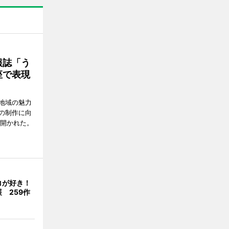
報誌「う
座で表現
地域の魅力
の制作に向
で開かれた。
コが好き！
 259作