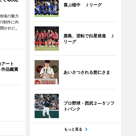
喜ぶ植中 Ｊリーグ
地域の魅力
の制作に向
で開かれた。
鹿島、逆転で白星発進 Ｊ
リーグ
のアート
う作品鑑賞
あいさつされる悠仁さま
プロ野球・西武２―５ソフ
トバンク
もっと見る