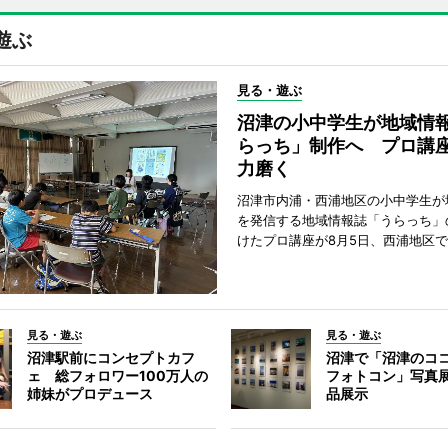
遊ぶ
見る・遊ぶ
沼津の小中学生が地域情
らっち」制作へ プロ講
力磨く
沼津市内浦・西浦地区の小中学生が
を発信する地域情報誌「うらっち」
けたプロ講座が8月5日、西浦地区
見る・遊ぶ
見る・遊ぶ
沼津駅前にコンセプトカフ
沼津で「沼津のコ
ェ 総フォロワー100万人の
フォトコン」写真展
姉妹がプロデュース
品展示