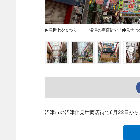
仲見世七夕まつり ＝ 沼津の商店街で「仲見世七
沼津市の沼津仲見世商店街で6月28日か