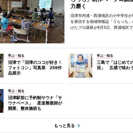
力磨く
沼津市内浦・西浦地区の小中学生が
を発信する地域情報誌「うらっち」
けたプロ講座が8月5日、西浦地区
学ぶ・知る
学ぶ・知る
沼津で「沼津のココが好き！
三島で「はじめて
フォトコン」写真展 259作
浴」 五感で味わ
品展示
学ぶ・知る
沼津駅前に予約制サウナ「サ
ウナベース」 柔道整復師が
開業、整体施術も
もっと見る