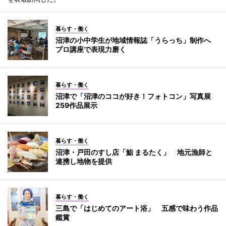
暮らす・働く
沼津の小中学生が地域情報誌「うらっち」制作へ
プロ講座で表現力磨く
暮らす・働く
沼津で「沼津のココが好き！フォトコン」写真展
259作品展示
暮らす・働く
沼津・戸田のすし店「鮨 まるたく」 地元漁師と
連携し地物を提供
暮らす・働く
三島で「はじめてのアート浴」 五感で味わう作品
鑑賞