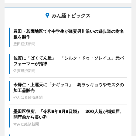
みん経トピックス
豊田・若園地区で小中学生が逢妻男川沿いの遊歩道の樹名
板を製作
豊田経済新聞
佐賀に「ばくてん屋」 「シルク・ドゥ・ソレイユ」元パ
フォーマーが指導
佐賀経済新聞
今帰仁・上運天に「ナギッコ」 島ラッキョウやモズクの
加工品販売
やんばる経済新聞
墨田区役所、「令和8年8月8日婚」 300人超が婚姻届、
開庁前から長い列
すみだ経済新聞