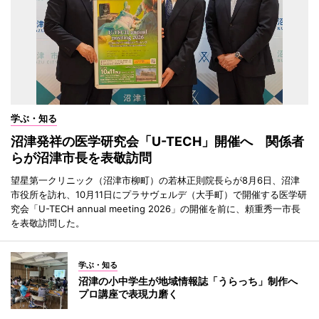
学ぶ・知る
沼津発祥の医学研究会「U-TECH」開催へ 関係者
らが沼津市長を表敬訪問
望星第一クリニック（沼津市柳町）の若林正則院長らが8月6日、沼津
市役所を訪れ、10月11日にプラサヴェルデ（大手町）で開催する医学研
究会「U-TECH annual meeting 2026」の開催を前に、頼重秀一市長
を表敬訪問した。
学ぶ・知る
沼津の小中学生が地域情報誌「うらっち」制作へ
プロ講座で表現力磨く