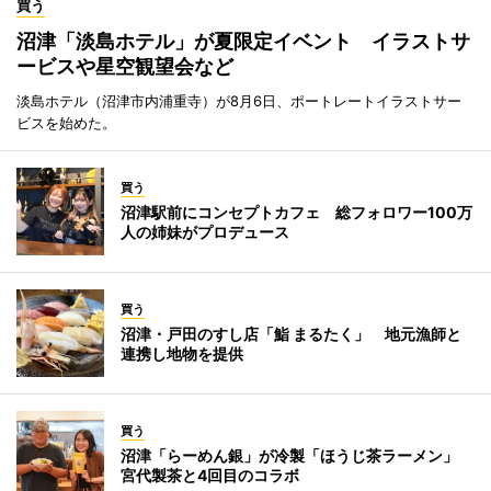
買う
沼津「淡島ホテル」が夏限定イベント イラストサ
ービスや星空観望会など
淡島ホテル（沼津市内浦重寺）が8月6日、ポートレートイラストサー
ビスを始めた。
買う
沼津駅前にコンセプトカフェ 総フォロワー100万
人の姉妹がプロデュース
買う
沼津・戸田のすし店「鮨 まるたく」 地元漁師と
連携し地物を提供
買う
沼津「らーめん銀」が冷製「ほうじ茶ラーメン」
宮代製茶と4回目のコラボ