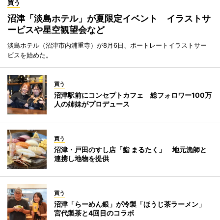
買う
沼津「淡島ホテル」が夏限定イベント イラストサ
ービスや星空観望会など
淡島ホテル（沼津市内浦重寺）が8月6日、ポートレートイラストサー
ビスを始めた。
買う
沼津駅前にコンセプトカフェ 総フォロワー100万
人の姉妹がプロデュース
買う
沼津・戸田のすし店「鮨 まるたく」 地元漁師と
連携し地物を提供
買う
沼津「らーめん銀」が冷製「ほうじ茶ラーメン」
宮代製茶と4回目のコラボ