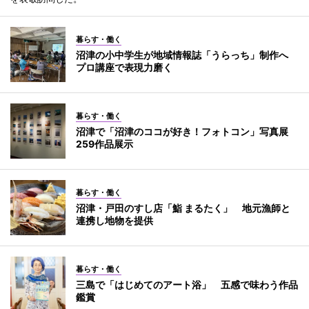
暮らす・働く
沼津の小中学生が地域情報誌「うらっち」制作へ
プロ講座で表現力磨く
暮らす・働く
沼津で「沼津のココが好き！フォトコン」写真展
259作品展示
暮らす・働く
沼津・戸田のすし店「鮨 まるたく」 地元漁師と
連携し地物を提供
暮らす・働く
三島で「はじめてのアート浴」 五感で味わう作品
鑑賞