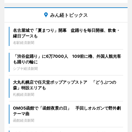
みん経トピックス
名古屋城で「夏まつり」開幕 盆踊りを毎日開催、飲食・
縁日ブースも
名駅経済新聞
「渋谷盆踊り」に6万7000人 109前に櫓、外国人観光客
も踊りの輪に
シブヤ経済新聞
大丸札幌店で任天堂ポップアップストア 「どうぶつの
森」特設エリアも
札幌経済新聞
OMO5函館で「函館夜景の日」 手回しオルガンで野外劇
テーマ曲
函館経済新聞