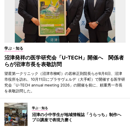
学ぶ・知る
沼津発祥の医学研究会「U-TECH」開催へ 関係者
らが沼津市長を表敬訪問
望星第一クリニック（沼津市柳町）の若林正則院長らが8月6日、沼津
市役所を訪れ、10月11日にプラサヴェルデ（大手町）で開催する医学研
究会「U-TECH annual meeting 2026」の開催を前に、頼重秀一市長
を表敬訪問した。
学ぶ・知る
沼津の小中学生が地域情報誌「うらっち」制作へ
プロ講座で表現力磨く